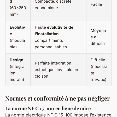
d
Compacte, discrète,
Facile
(60x250
économique
mm)
Évolutiv
Haute
évolutivité de
Moyenn
e
l'installation
,
e à
(modula
compartiments
difficile
ble)
personnalisables
Design
Difficile
Parfaite intégration
(intégrat
(nécessi
esthétique, invisible en
ion
te
cloison
murale)
travaux)
Normes et conformité à ne pas négliger
La norme NF C 15-100 en ligne de mire
La norme électrique NF C 15-100 impose l’existence