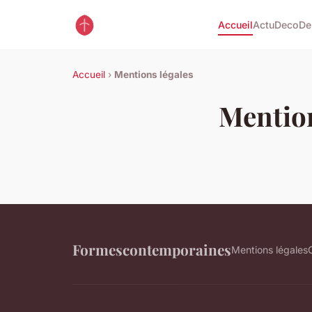
Accueil
Actu
Deco
De
Accueil
›
Mentions légales
Mention
Formescontemporaines
Mentions légales