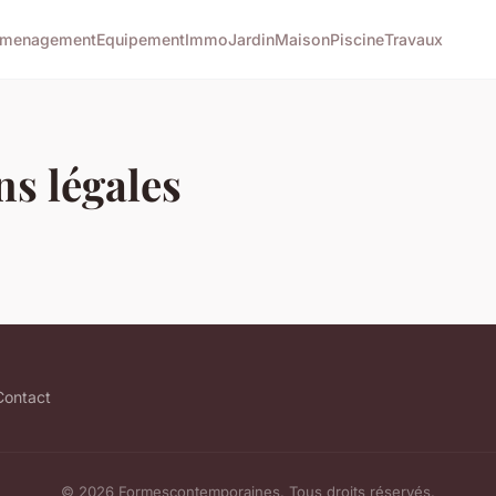
menagement
Equipement
Immo
Jardin
Maison
Piscine
Travaux
s légales
Contact
© 2026 Formescontemporaines. Tous droits réservés.