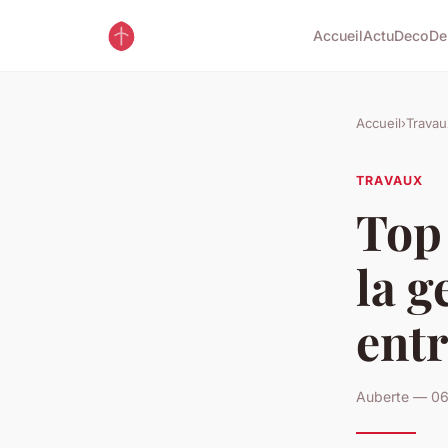
Accueil
Actu
Deco
De
Accueil
›
Travau
TRAVAUX
Top 
la g
entr
Auberte — 06