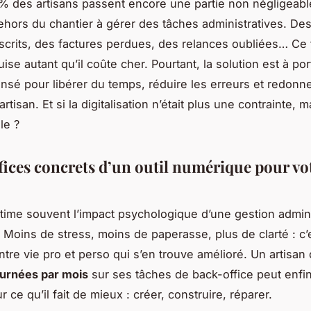
% des artisans passent encore une partie non négligeabl
hors du chantier à gérer des tâches administratives. Des
crits, des factures perdues, des relances oubliées… Ce
uise autant qu’il coûte cher. Pourtant, la solution est à p
pensé pour libérer du temps, réduire les erreurs et redonn
artisan. Et si la digitalisation n’était plus une contrainte, 
lle ?
fices concrets d’un outil numérique pour vo
ime souvent l’impact psychologique d’une gestion admini
. Moins de stress, moins de paperasse, plus de clarté : c’e
entre vie pro et perso qui s’en trouve amélioré. Un artisan
ournées par mois
sur ses tâches de back-office peut enfi
r ce qu’il fait de mieux : créer, construire, réparer.