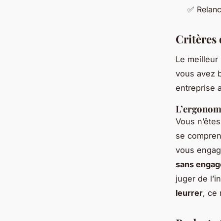
✅ Relanc
Critères 
Le meilleur 
vous
avez b
entreprise a
L’ergonomi
Vous n’êtes 
se comprend
vous engage
sans enga
juger de l’i
leurrer
, ce