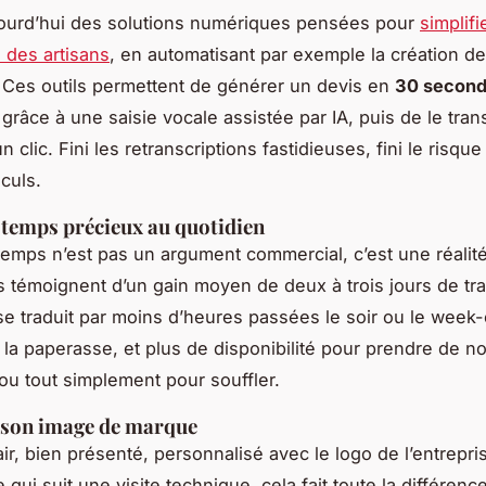
ujourd’hui des solutions numériques pensées pour
simplifi
 des artisans
, en automatisant par exemple la création 
Ces outils permettent de générer un devis en
30 secon
 grâce à une saisie vocale assistée par IA, puis de le tra
n clic. Fini les retranscriptions fastidieuses, fini le risque
culs.
temps précieux au quotidien
temps n’est pas un argument commercial, c’est une réalit
s témoignent d’un gain moyen de deux à trois jours de tra
se traduit par moins d’heures passées le soir ou le week
e la paperasse, et plus de disponibilité pour prendre de 
 ou tout simplement pour souffler.
 son image de marque
air, bien présenté, personnalisé avec le logo de l’entrepr
 qui suit une visite technique, cela fait toute la différenc