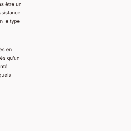
ns être un
assistance
n le type
ges en
dès qu’un
anté
quels