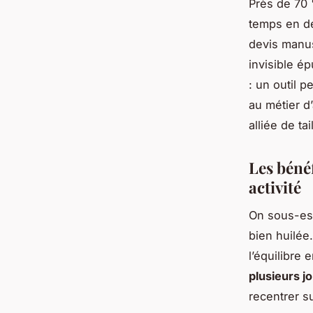
Près de 70 
temps en de
devis manus
invisible ép
: un outil 
au métier d’
alliée de tai
Les béné
activité
On sous-est
bien huilée
l’équilibre 
plusieurs j
recentrer su