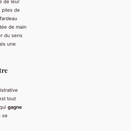
e de leur
 piles de
 fardeau
ortée de main
er du sens
mais une
tre
strative
st tout
 qui
gagne
n se