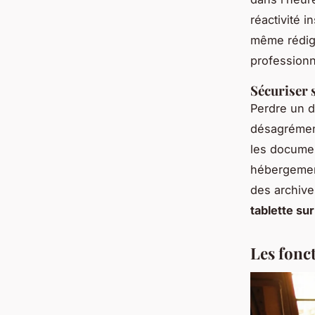
réactivité i
même rédig
professionne
Sécuriser 
Perdre un d
désagrément
les docume
hébergement
des archive
tablette sur
Les fonc