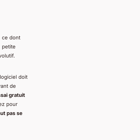
en ce dont
 petite
olutif.
ogiciel doit
vant de
sai gratuit
sez pour
aut pas se