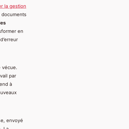
er la gestion
de documents
des
nsformer en
 d’erreur
é vécue.
vail par
-end à
nouveaux
ise, envoyé
e. La