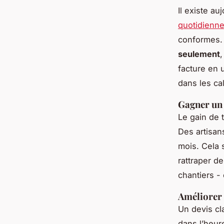
Il existe a
quotidienne
conformes. 
seulement
,
facture en u
dans les cal
Gagner un 
Le gain de 
Des artisan
mois. Cela 
rattraper d
chantiers -
Améliorer
Un devis cl
dans l’heure