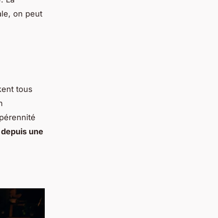
ale, on peut
kent tous
n
 pérennité
s
depuis une