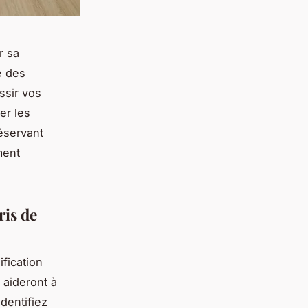
r sa
é des
ssir vos
er les
réservant
ment
ris de
fication
 aideront à
dentifiez