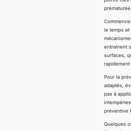
prématurée
Commencez p
le temps et 
mécanismes 
entraînent 
surfaces, q
rapidement 
Pour la pré
adaptés, évi
pas à appli
intempéries
préventive t
Quelques co