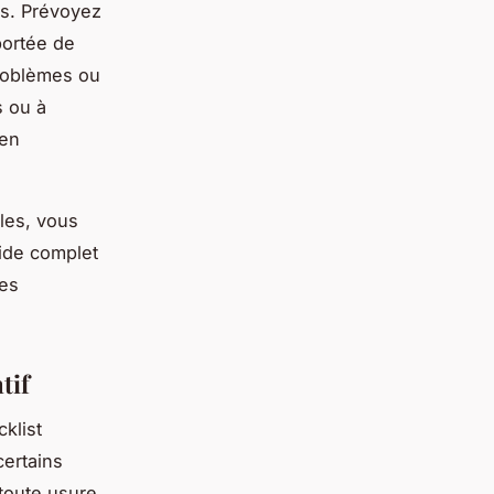
es. Prévoyez
portée de
problèmes ou
s ou à
 en
les, vous
ide complet
des
tif
klist
certains
 toute usure