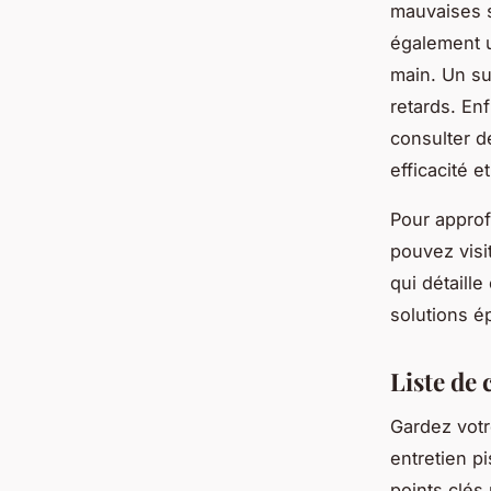
mauvaises s
également u
main. Un su
retards. Enf
consulter d
efficacité e
Pour approf
pouvez visi
qui détaill
solutions é
Liste de 
Gardez votr
entretien pi
points clés 