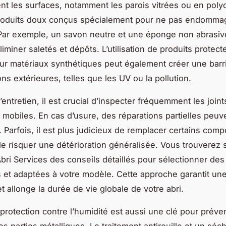
nt les surfaces, notamment les parois vitrées ou en poly
roduits doux conçus spécialement pour ne pas endommag
Par exemple, un savon neutre et une éponge non abrasive
liminer saletés et dépôts. L’utilisation de produits prote
our matériaux synthétiques peut également créer une barr
ns extérieures, telles que les UV ou la pollution.
’entretien, il est crucial d’inspecter fréquemment les joints
 mobiles. En cas d’usure, des réparations partielles peuv
 Parfois, il est plus judicieux de remplacer certains com
de risquer une détérioration généralisée. Vous trouverez s
bri Services des conseils détaillés pour sélectionner des
 et adaptées à votre modèle. Cette approche garantit une
t allonge la durée de vie globale de votre abri.
protection contre l’humidité est aussi une clé pour préven
es parties métalliques. Le traitement antirouille et un séc