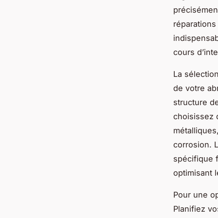
précisément
réparations
indispensab
cours d’inte
La sélection
de votre abr
structure d
choisissez 
métalliques
corrosion. 
spécifique f
optimisant l
Pour une opt
Planifiez v