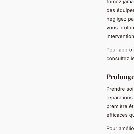
forcez jama
des équipem
négligez pa
vous prolon
interventio
Pour approf
consultez l
Prolonger
Prendre soin
réparations
première ét
efficaces qu
Pour amélio