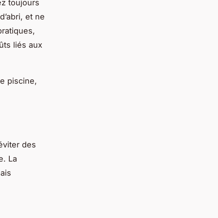
ez toujours
’abri, et ne
pratiques,
ûts liés aux
e piscine,
éviter des
e. La
ais