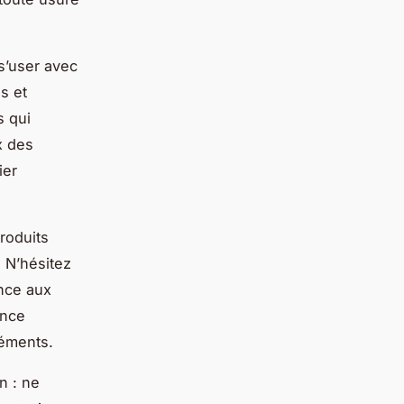
s’user avec
s et
s qui
x des
ier
roduits
. N’hésitez
ance aux
ance
léments.
n : ne