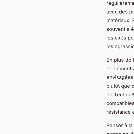
régulièreme
avec des p
matériaux. 
souvent à é
les cires p
les agressio
En plus de l
et éléments
envisagées.
plutôt que 
de Techni A
compatibles
résistance e
Penser à la 
corrosion d