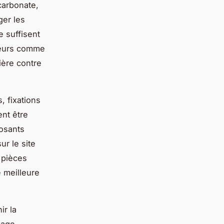
carbonate,
er les
 suffisent
cteurs comme
ière contre
, fixations
ent être
posants
ur le site
 pièces
 meilleure
ir la
hage