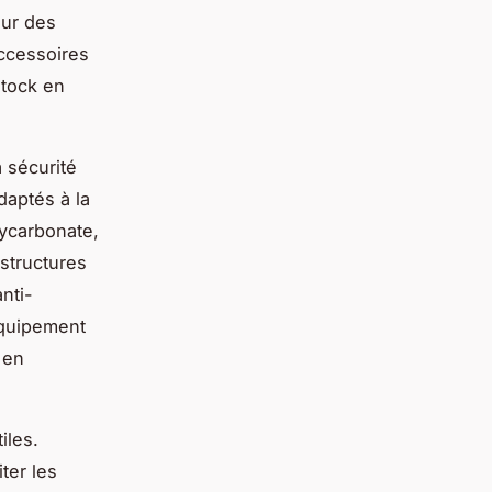
eur des
accessoires
stock en
a sécurité
daptés à la
lycarbonate,
structures
nti-
équipement
t en
iles.
ter les