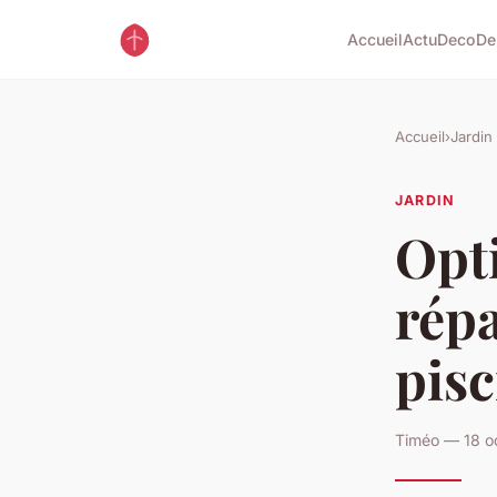
Accueil
Actu
Deco
De
Accueil
›
Jardin
JARDIN
Opti
répa
pisc
Timéo — 18 o