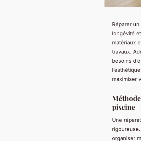
Réparer un 
longévité e
matériaux e
travaux. Ad
besoins d’e
l’esthétiqu
maximiser vo
Méthodes
piscine
Une réparat
rigoureuse.
organiser m