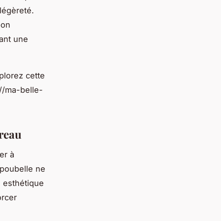
légèreté.
bon
sant une
plorez cette
//ma-belle-
ureau
er à
 poubelle ne
n esthétique
orcer