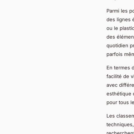
Parmi les 
des lignes 
ou le plast
des élément
quotidien p
parfois mê
En termes d
facilité de 
avec différ
esthétique 
pour tous l
Les classeme
techniques,
recherchent 