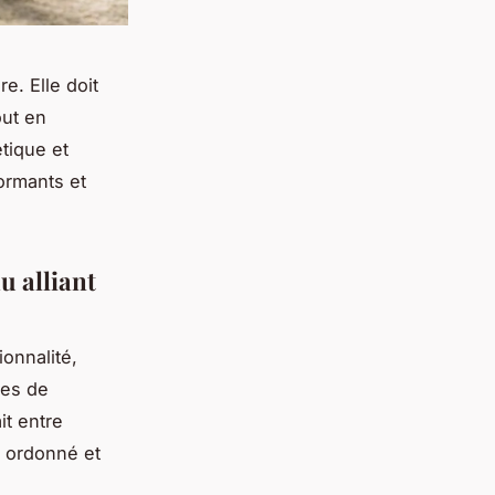
e. Elle doit
out en
tique et
ormants et
u alliant
onnalité,
ces de
it entre
t ordonné et