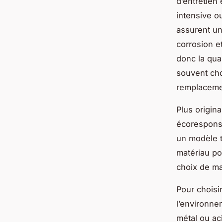
d’entretien 
intensive ou
assurent un
corrosion e
donc la qua
souvent cho
remplacemen
Plus origin
écoresponsa
un modèle tr
matériau po
choix de mat
Pour choisir
l’environne
métal ou ac