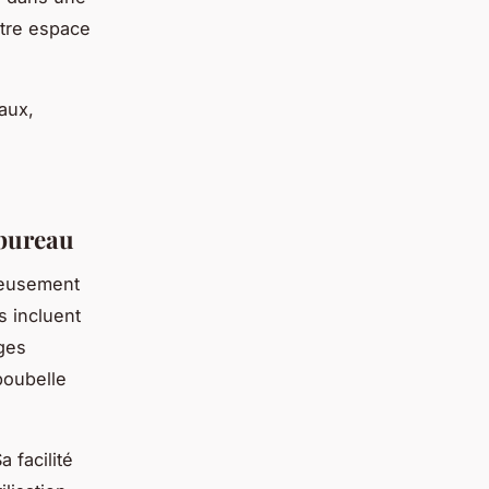
otre espace
aux,
 bureau
neusement
s incluent
ages
poubelle
 facilité