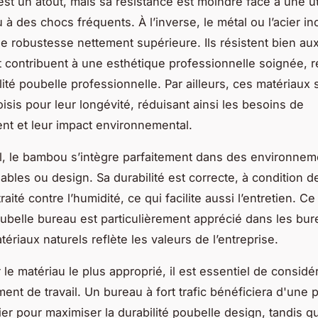
est un atout, mais sa résistance est moindre face à une ut
 à des chocs fréquents. À l’inverse, le métal ou l’acier i
e robustesse nettement supérieure. Ils résistent bien aux
t contribuent à une esthétique professionnelle soignée, r
lité poubelle professionnelle. Par ailleurs, ces matériaux 
isis pour leur longévité, réduisant ainsi les besoins de
t et leur impact environnemental.
al, le bambou s’intègre parfaitement dans des environnem
bles ou design. Sa durabilité est correcte, à condition de
aité contre l’humidité, ce qui facilite aussi l’entretien. C
ubelle bureau est particulièrement apprécié dans les bur
ériaux naturels reflète les valeurs de l’entreprise.
 le matériau le plus approprié, il est essentiel de considé
ment de travail. Un bureau à fort trafic bénéficiera d'une 
ier pour maximiser la durabilité poubelle design, tandis 