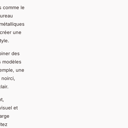
es comme le
bureau
métalliques
 créer une
tyle.
biner des
es modèles
exemple, une
noirci,
air.
t,
visuel et
large
itez