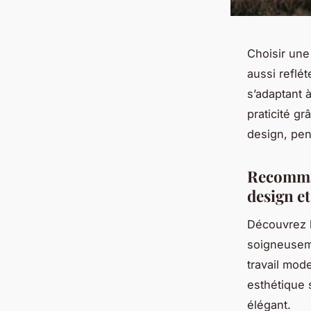
Choisir une
aussi reflét
s’adaptant 
praticité g
design, pen
Recomman
design et
Découvrez l
soigneusem
travail mod
esthétique 
élégant.