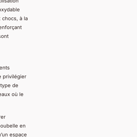
ilisation
noxydable
 chocs, à la
enforçant
sont
ents
 privilégier
e type de
eaux où le
rer
poubelle en
qu’un espace