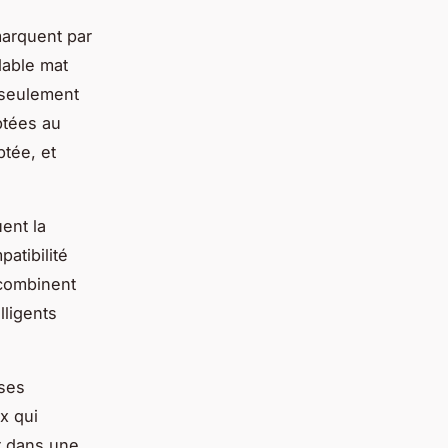
arquent par
dable mat
 seulement
ptées au
ptée, et
ent la
patibilité
 combinent
lligents
ises
x qui
ir dans une