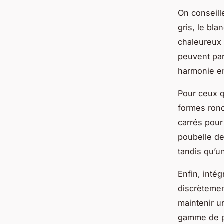
On conseill
gris, le bl
chaleureux 
peuvent par
harmonie en
Pour ceux q
formes rond
carrés pour
poubelle de
tandis qu’u
Enfin, inté
discrètemen
maintenir u
gamme de pou