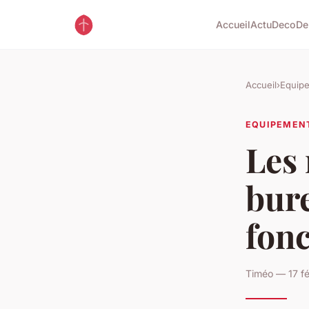
Accueil
Actu
Deco
De
Accueil
›
Equip
EQUIPEMEN
Les 
bure
fonc
Timéo — 17 fé