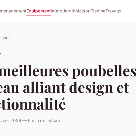
menagement
Equipement
Immo
Jardin
Maison
Piscine
Travaux
ement
T
meilleures poubelles
au alliant design et
tionnalité
vrier 2026 — 9 min de lecture