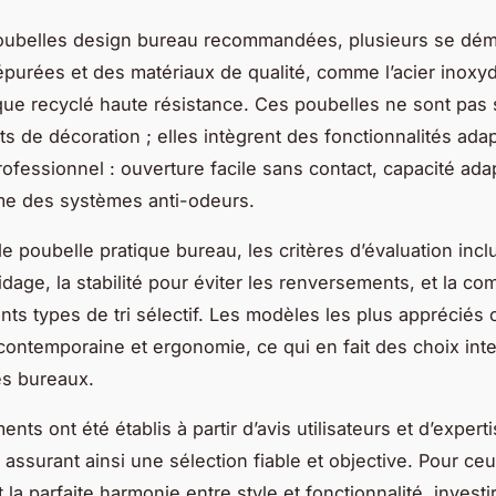
poubelles design bureau recommandées, plusieurs se dém
épurées et des matériaux de qualité, comme l’acier inoxy
ique recyclé haute résistance. Ces poubelles ne sont pas
s de décoration ; elles intègrent des fonctionnalités ada
rofessionnel : ouverture facile sans contact, capacité ada
me des systèmes anti-odeurs.
e poubelle pratique bureau, les critères d’évaluation inclu
vidage, la stabilité pour éviter les renversements, et la com
ents types de tri sélectif. Les modèles les plus appréciés
contemporaine et ergonomie, ce qui en fait des choix inte
es bureaux.
nts ont été établis à partir d’avis utilisateurs et d’expert
 assurant ainsi une sélection fiable et objective. Pour ceu
la parfaite harmonie entre style et fonctionnalité, invest