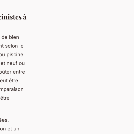
cinistes à
e de bien
nt selon le
 ou piscine
jet neuf ou
oûter entre
eut être
omparaison
 être
ées.
ion et un