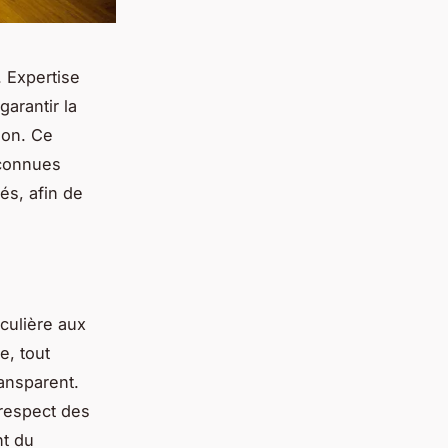
. Expertise
garantir la
ion. Ce
econnues
sés, afin de
iculière aux
e, tout
ransparent.
 respect des
nt du