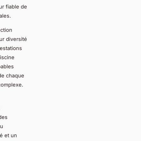
ur fiable de
ales.
ction
ur diversité
estations
iscine
pables
s de chaque
 complexe.
x
 des
du
é et un