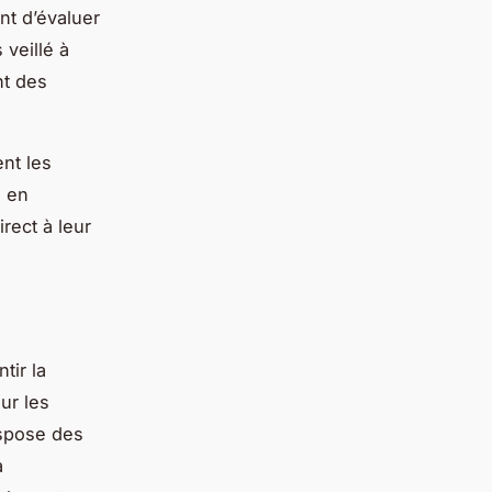
nt d’évaluer
 veillé à
nt des
ent les
é en
rect à leur
tir la
ur les
ispose des
a