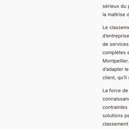
sérieux du 
la maîtrise
Le classeme
d’entrepris
de services
complètes e
Montpellier
d’adapter le
client, qu’i
La force de
connaissanc
contraintes 
solutions p
classement 