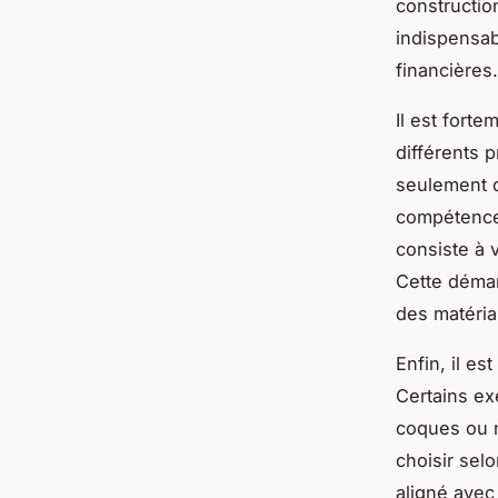
construction
indispensab
financières.
Il est fort
différents 
seulement d
compétence 
consiste à 
Cette démar
des matériau
Enfin, il es
Certains ex
coques ou n
choisir sel
aligné avec