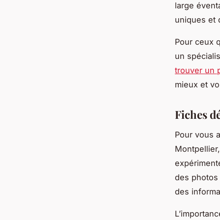
large évent
uniques et 
Pour ceux q
un spéciali
trouver un p
mieux et vo
Fiches dé
Pour vous a
Montpellier
expérimenté
des photos r
des informat
L’importance