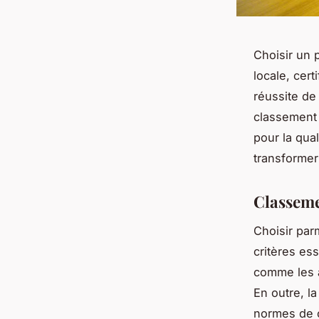
Choisir un 
locale, cert
réussite de
classement 
pour la qual
transformer
Classeme
Choisir parm
critères ess
comme les av
En outre, l
normes de c