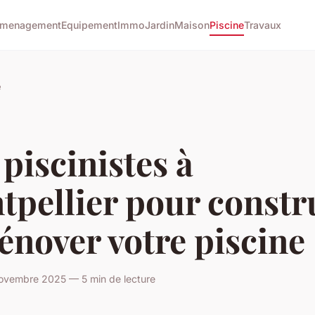
menagement
Equipement
Immo
Jardin
Maison
Piscine
Travaux
e
piscinistes à
pellier pour constr
énover votre piscine
ovembre 2025 — 5 min de lecture