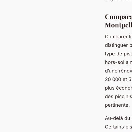
Comparati
Montpell
Comparer le
distinguer p
type de pis
hors-sol ain
d’une rénov
20 000 et 5
plus écono
des piscini
pertinente.
Au-delà du 
Certains pi