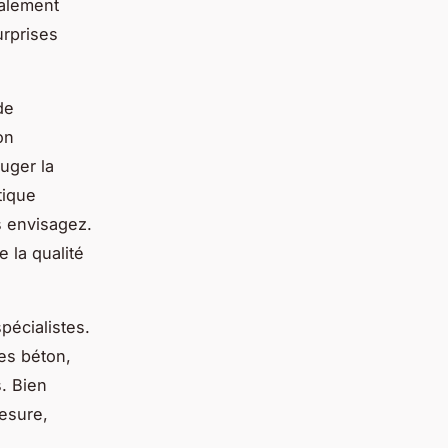
galement
urprises
de
on
uger la
tique
s envisagez.
 la qualité
spécialistes.
nes béton,
. Bien
esure,