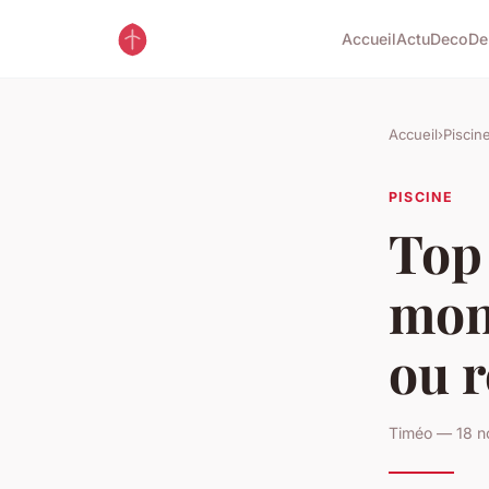
Accueil
Actu
Deco
De
Accueil
›
Piscin
PISCINE
Top 
mont
ou r
Timéo — 18 n