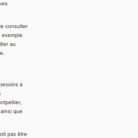
ques
de consulter
ar exemple
ller au
e.
 besoins à
s
tpellier,
 ainsi que
oit pas être