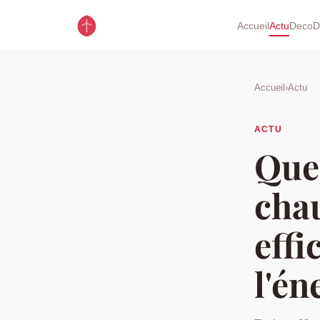
Accueil
Actu
Deco
D
Accueil
›
Actu
ACTU
Quel
chau
effi
l'én