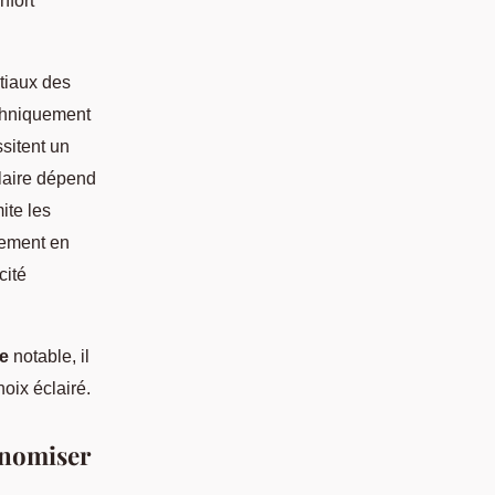
nfort
itiaux des
echniquement
sitent un
olaire dépend
ite les
nement en
cité
e
notable, il
oix éclairé.
onomiser