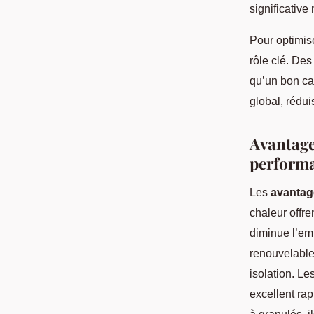
significative
Pour optimise
rôle clé. Des
qu’un bon ca
global, rédu
Avantage
perform
Les
avantag
chaleur offr
diminue l’em
renouvelable
isolation. Le
excellent ra