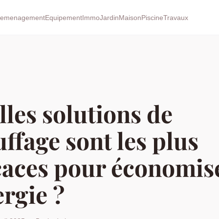
emenagement
Equipement
Immo
Jardin
Maison
Piscine
Travaux
les solutions de
ffage sont les plus
caces pour économis
ergie ?