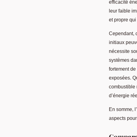
efficacité é
leur faible i
et propre qu
Cependant, 
initiaux peuv
nécessite so
systèmes dan
fortement de 
exposées. Qu
combustible r
d’énergie ré
En somme, l’
aspects pour
Comparat