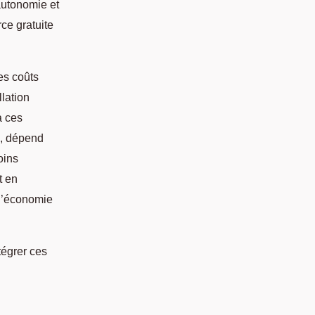
autonomie et
rce gratuite
es coûts
llation
à ces
e, dépend
oins
t en
 l’économie
tégrer ces