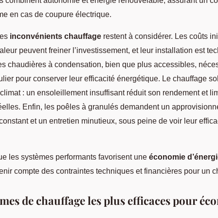
ils combinent autonomie et énergie renouvelable, assurant un co
e en cas de coupure électrique.
les
inconvénients chauffage
restent à considérer. Les coûts in
eur peuvent freiner l’investissement, et leur installation est t
es chaudières à condensation, bien que plus accessibles, néces
ulier pour conserver leur efficacité énergétique. Le chauffage s
climat : un ensoleillement insuffisant réduit son rendement et lim
elles. Enfin, les poêles à granulés demandent un approvision
onstant et un entretien minutieux, sous peine de voir leur effica
que les systèmes performants favorisent une
économie d’énergi
enir compte des contraintes techniques et financières pour un ch
èmes de chauffage les plus efficaces pour éc