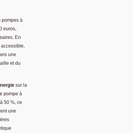
es pompes à
0 euros,
saires. En
 accessible,
dans une
ille et du
nergie
sur la
ne pompe à
 à 50 %, ce
rent une
ières
étique