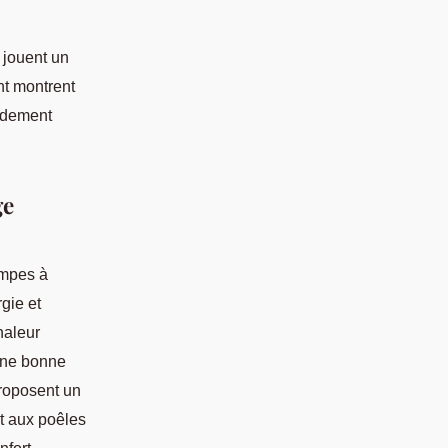
 jouent un
nt montrent
endement
ge
ompes à
gie et
haleur
une bonne
proposent un
t aux poêles