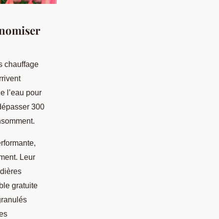
onomiser
ns chauffage
rivent
de l’eau pour
 dépasser 300
consomment.
erformante,
ment. Leur
udières
ble gratuite
granulés
les