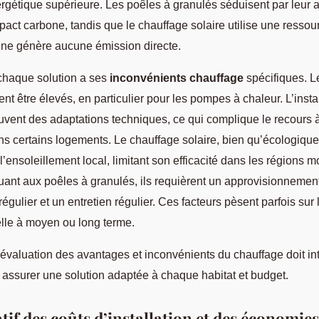
nergétique supérieure. Les poêles à granulés séduisent par leur 
mpact carbone, tandis que le chauffage solaire utilise une ressou
i ne génère aucune émission directe.
chaque solution a ses
inconvénients chauffage
spécifiques. L
ent être élevés, en particulier pour les pompes à chaleur. L’insta
uvent des adaptations techniques, ce qui complique le recours 
s certains logements. Le chauffage solaire, bien qu’écologiqu
l’ensoleillement local, limitant son efficacité dans les régions m
ant aux poêles à granulés, ils requièrent un approvisionnemen
égulier et un entretien régulier. Ces facteurs pèsent parfois sur
elle à moyen ou long terme.
évaluation des avantages et inconvénients du chauffage doit in
 assurer une solution adaptée à chaque habitat et budget.
if des coûts d’installation et des économies