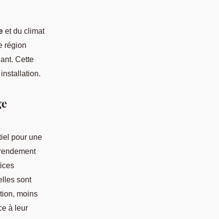
e
et du climat
e région
dant. Cette
installation.
ge
iel pour une
 rendement
fices
lles sont
tion, moins
ce à leur