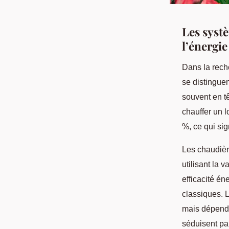
Les syst
l’énergie
Dans la rec
se distinguen
souvent en tê
chauffer un 
%, ce qui sig
Les chaudièr
utilisant la
efficacité én
classiques. L
mais dépend 
séduisent pa