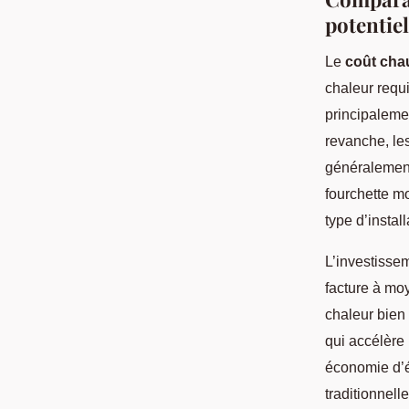
potentiel
Le
coût cha
chaleur requi
principaleme
revanche, les
généralement
fourchette mo
type d’install
L’investisse
facture à mo
chaleur bien
qui accélère 
économie d’é
traditionnell