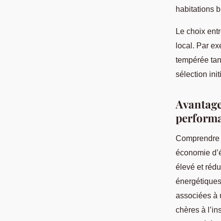
habitations b
Le choix ent
local. Par e
tempérée tand
sélection ini
Avantage
perform
Comprendre
économie d’é
élevé et réd
énergétiques
associées à 
chères à l’in